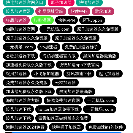
快连加速器官网入口
原子加速器
快鸭加速器
旋风加速度器
外网网址导航
软件中心
雷霆加速
狂飙加速器
哔咔漫画
快鸭VPN
起飞vpppn
佛跳加速器官网
一元机场. com
原子加速器永久免费版
原子加速器永久免费版
原子加速器永久免费版
一元机场. com
vp加速器
免费的加速器梯子
谷歌加速器下载
海鸥加速器官方版
黑洞加速器最新版
加速器免费版永久版下载
快鸭加速app下载官网
银河加速器
小飞象加速器
旋风加速下载
起飞加速器
免费加速器永久免费版
云梯加速器
加速器免费版永久版下载
黑洞加速器最新版
海鸥加速器官方版
快鸭免费加速官网
一元机场. com
旋风加速下载
twitter加速器免费下载
一元机场. com
旋风加速下载
毒舌加速器破解版永久免费
海鸥加速器2024免费
快鸭梯子加速器
免费加速ins的软件