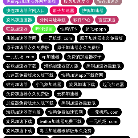
免费vps加速器外网苹果版
旋风加速度器
快连加速器
快连加速器官网入口
原子加速器
快鸭加速器
旋风加速度器
外网网址导航
软件中心
雷霆加速
狂飙加速器
哔咔漫画
快鸭VPN
起飞vpppn
佛跳加速器官网
一元机场. com
原子加速器永久免费版
原子加速器永久免费版
原子加速器永久免费版
一元机场. com
vp加速器
免费的加速器梯子
谷歌加速器下载
海鸥加速器官方版
黑洞加速器最新版
加速器免费版永久版下载
快鸭加速app下载官网
银河加速器
小飞象加速器
旋风加速下载
起飞加速器
免费加速器永久免费版
云梯加速器
加速器免费版永久版下载
黑洞加速器最新版
海鸥加速器官方版
快鸭免费加速官网
一元机场. com
旋风加速下载
twitter加速器免费下载
一元机场. com
旋风加速下载
毒舌加速器破解版永久免费