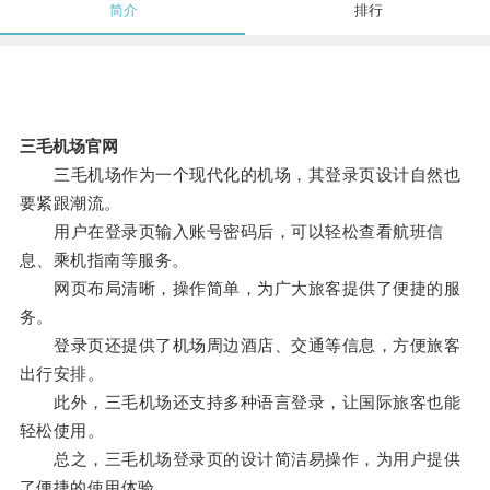
简介
排行
三毛机场官网
三毛机场作为一个现代化的机场，其登录页设计自然也
要紧跟潮流。
用户在登录页输入账号密码后，可以轻松查看航班信
息、乘机指南等服务。
网页布局清晰，操作简单，为广大旅客提供了便捷的服
务。
登录页还提供了机场周边酒店、交通等信息，方便旅客
出行安排。
此外，三毛机场还支持多种语言登录，让国际旅客也能
轻松使用。
总之，三毛机场登录页的设计简洁易操作，为用户提供
了便捷的使用体验。