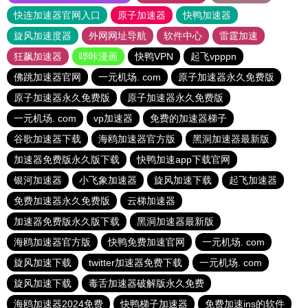
快连加速器官网入口
原子加速器
快鸭加速器
旋风加速度器
外网网址导航
软件中心
雷霆加速
狂飙加速器
哔咔漫画
快鸭VPN
起飞vpppn
佛跳加速器官网
一元机场. com
原子加速器永久免费版
原子加速器永久免费版
原子加速器永久免费版
一元机场. com
vp加速器
免费的加速器梯子
谷歌加速器下载
海鸥加速器官方版
黑洞加速器最新版
加速器免费版永久版下载
快鸭加速app下载官网
银河加速器
小飞象加速器
旋风加速下载
起飞加速器
免费加速器永久免费版
云梯加速器
加速器免费版永久版下载
黑洞加速器最新版
海鸥加速器官方版
快鸭免费加速官网
一元机场. com
旋风加速下载
twitter加速器免费下载
一元机场. com
旋风加速下载
毒舌加速器破解版永久免费
海鸥加速器2024免费
快鸭梯子加速器
免费加速ins的软件