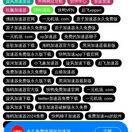
旋风加速度器
外网网址导航
软件中心
雷霆加速
狂飙加速器
哔咔漫画
快鸭VPN
起飞vpppn
佛跳加速器官网
一元机场. com
原子加速器永久免费版
原子加速器永久免费版
原子加速器永久免费版
一元机场. com
vp加速器
免费的加速器梯子
谷歌加速器下载
海鸥加速器官方版
黑洞加速器最新版
加速器免费版永久版下载
快鸭加速app下载官网
银河加速器
小飞象加速器
旋风加速下载
起飞加速器
免费加速器永久免费版
云梯加速器
加速器免费版永久版下载
黑洞加速器最新版
海鸥加速器官方版
快鸭免费加速官网
一元机场. com
旋风加速下载
twitter加速器免费下载
一元机场. com
旋风加速下载
毒舌加速器破解版永久免费
海鸥加速器2024免费
快鸭梯子加速器
免费加速ins的软件
apn加速器免费版下载
一元机场. com
永久免费使用的加速器
下载