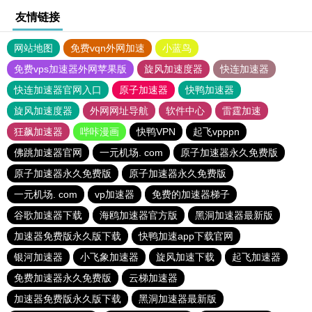
友情链接
网站地图
免费vqn外网加速
小蓝鸟
免费vps加速器外网苹果版
旋风加速度器
快连加速器
快连加速器官网入口
原子加速器
快鸭加速器
旋风加速度器
外网网址导航
软件中心
雷霆加速
狂飙加速器
哔咔漫画
快鸭VPN
起飞vpppn
佛跳加速器官网
一元机场. com
原子加速器永久免费版
原子加速器永久免费版
原子加速器永久免费版
一元机场. com
vp加速器
免费的加速器梯子
谷歌加速器下载
海鸥加速器官方版
黑洞加速器最新版
加速器免费版永久版下载
快鸭加速app下载官网
银河加速器
小飞象加速器
旋风加速下载
起飞加速器
免费加速器永久免费版
云梯加速器
加速器免费版永久版下载
黑洞加速器最新版