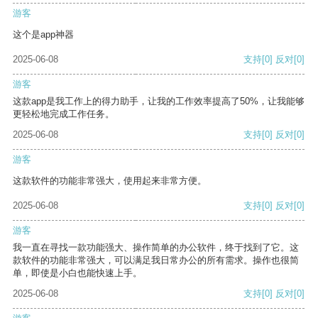
游客
这个是app神器
2025-06-08
支持
[0]
反对
[0]
游客
这款app是我工作上的得力助手，让我的工作效率提高了50%，让我能够
更轻松地完成工作任务。
2025-06-08
支持
[0]
反对
[0]
游客
这款软件的功能非常强大，使用起来非常方便。
2025-06-08
支持
[0]
反对
[0]
游客
我一直在寻找一款功能强大、操作简单的办公软件，终于找到了它。这
款软件的功能非常强大，可以满足我日常办公的所有需求。操作也很简
单，即使是小白也能快速上手。
2025-06-08
支持
[0]
反对
[0]