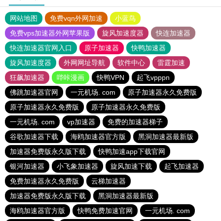
网站地图
免费vqn外网加速
小蓝鸟
免费vps加速器外网苹果版
旋风加速度器
快连加速器
快连加速器官网入口
原子加速器
快鸭加速器
旋风加速度器
外网网址导航
软件中心
雷霆加速
狂飙加速器
哔咔漫画
快鸭VPN
起飞vpppn
佛跳加速器官网
一元机场. com
原子加速器永久免费版
原子加速器永久免费版
原子加速器永久免费版
一元机场. com
vp加速器
免费的加速器梯子
谷歌加速器下载
海鸥加速器官方版
黑洞加速器最新版
加速器免费版永久版下载
快鸭加速app下载官网
银河加速器
小飞象加速器
旋风加速下载
起飞加速器
免费加速器永久免费版
云梯加速器
加速器免费版永久版下载
黑洞加速器最新版
海鸥加速器官方版
快鸭免费加速官网
一元机场. com