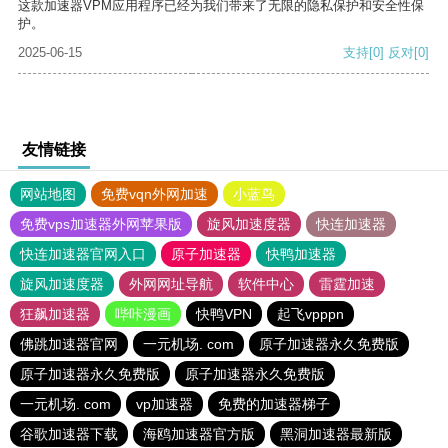
这款加速器VPM应用程序已经为我们带来了无限的隐私保护和安全性保
护。
2025-06-15
支持
[0]
反对
[0]
友情链接
网站地图
免费vqn外网加速
小蓝鸟
免费vps加速器外网苹果版
旋风加速度器
快连加速器
快连加速器官网入口
原子加速器
快鸭加速器
旋风加速度器
外网网址导航
软件中心
雷霆加速
狂飙加速器
哔咔漫画
快鸭VPN
起飞vpppn
佛跳加速器官网
一元机场. com
原子加速器永久免费版
原子加速器永久免费版
原子加速器永久免费版
一元机场. com
vp加速器
免费的加速器梯子
谷歌加速器下载
海鸥加速器官方版
黑洞加速器最新版