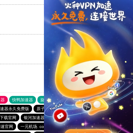
支持
[0]
反对
[0]
支持
[0]
反对
[0]
速器
快鸭加速器
旋风加速度器
外网网址导航
软件中心
速器永久免费版
原子加速器永久免费版
一元机场. com
p下载官网
银河加速器
小飞象加速器
旋风加速下载
加速官网
一元机场. com
旋风加速下载