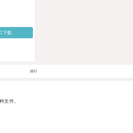
PC下载
排行
种文件。