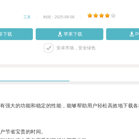
工具
|
时间：2025-08-08
|
卓下载
苹果下载
安卓市场，安全绿色
强大的功能和稳定的性能，能够帮助用户轻松高效地下载各
户节省宝贵的时间。