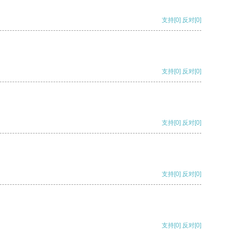
支持
[0]
反对
[0]
支持
[0]
反对
[0]
支持
[0]
反对
[0]
支持
[0]
反对
[0]
支持
[0]
反对
[0]