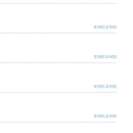
支持
[0]
反对
[0]
支持
[0]
反对
[0]
支持
[0]
反对
[0]
支持
[0]
反对
[0]