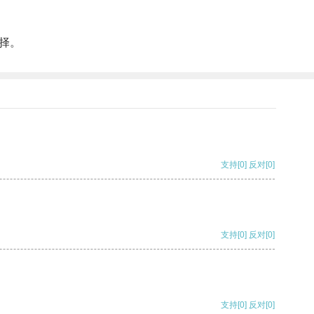
择。
支持
[0]
反对
[0]
支持
[0]
反对
[0]
支持
[0]
反对
[0]