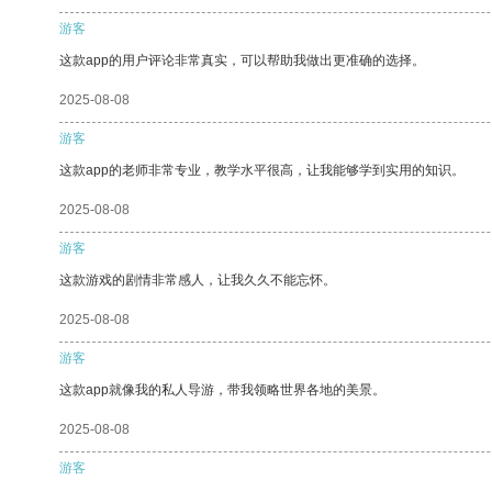
游客
这款app的用户评论非常真实，可以帮助我做出更准确的选择。
2025-08-08
游客
这款app的老师非常专业，教学水平很高，让我能够学到实用的知识。
2025-08-08
游客
这款游戏的剧情非常感人，让我久久不能忘怀。
2025-08-08
游客
这款app就像我的私人导游，带我领略世界各地的美景。
2025-08-08
游客