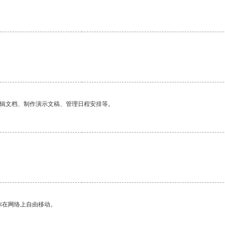
编辑文档、制作演示文稿、管理日程安排等。
你在网络上自由移动。