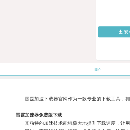
安
简介
雷霆加速下载器官网作为一款专业的下载工具，拥有
雷霆加速器免费版下载
其独特的加速技术能够极大地提升下载速度，让用