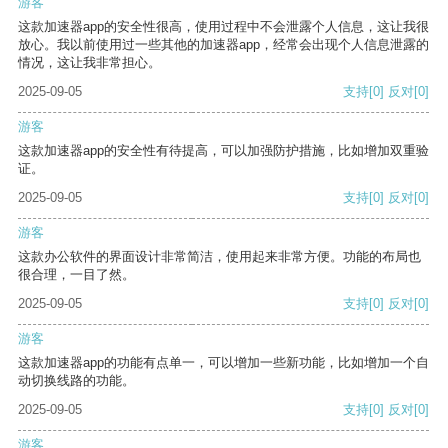
游客
这款加速器app的安全性很高，使用过程中不会泄露个人信息，这让我很
放心。我以前使用过一些其他的加速器app，经常会出现个人信息泄露的
情况，这让我非常担心。
2025-09-05
支持
[0]
反对
[0]
游客
这款加速器app的安全性有待提高，可以加强防护措施，比如增加双重验
证。
2025-09-05
支持
[0]
反对
[0]
游客
这款办公软件的界面设计非常简洁，使用起来非常方便。功能的布局也
很合理，一目了然。
2025-09-05
支持
[0]
反对
[0]
游客
这款加速器app的功能有点单一，可以增加一些新功能，比如增加一个自
动切换线路的功能。
2025-09-05
支持
[0]
反对
[0]
游客