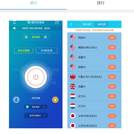
简介
排行