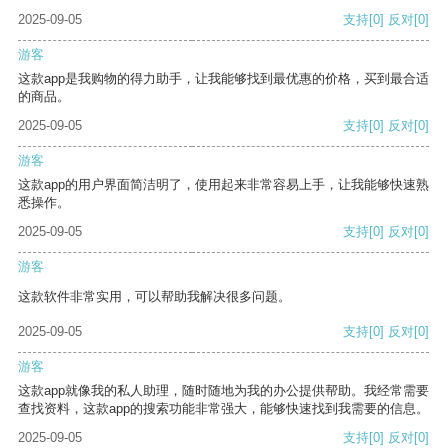
2025-09-05
支持
[0]
反对
[0]
游客
这款app是我购物的得力助手，让我能够找到最优惠的价格，买到最合适
的商品。
2025-09-05
支持
[0]
反对
[0]
游客
这款app的用户界面简洁明了，使用起来非常容易上手，让我能够快速熟
悉操作。
2025-09-05
支持
[0]
反对
[0]
游客
这款软件非常实用，可以帮助我解决很多问题。
2025-09-05
支持
[0]
反对
[0]
游客
这款app就像我的私人助理，随时随地为我的办公提供帮助。我经常需要
查找资料，这款app的搜索功能非常强大，能够快速找到我需要的信息。
2025-09-05
支持
[0]
反对
[0]