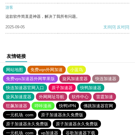
游客
这款软件简直是神器，解决了我所有问题。
2025-09-05
支持
[0]
反对
[0]
友情链接
网站地图
免费vqn外网加速
小蓝鸟
免费vps加速器外网苹果版
旋风加速度器
快连加速器
快连加速器官网入口
原子加速器
快鸭加速器
旋风加速度器
外网网址导航
软件中心
雷霆加速
狂飙加速器
哔咔漫画
快鸭VPN
佛跳加速器官网
一元机场. com
原子加速器永久免费版
原子加速器永久免费版
原子加速器永久免费版
一元机场. com
vp加速器
谷歌加速器下载