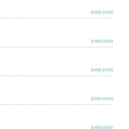
支持
[0]
反对
[0]
支持
[0]
反对
[0]
支持
[0]
反对
[0]
支持
[0]
反对
[0]
支持
[0]
反对
[0]