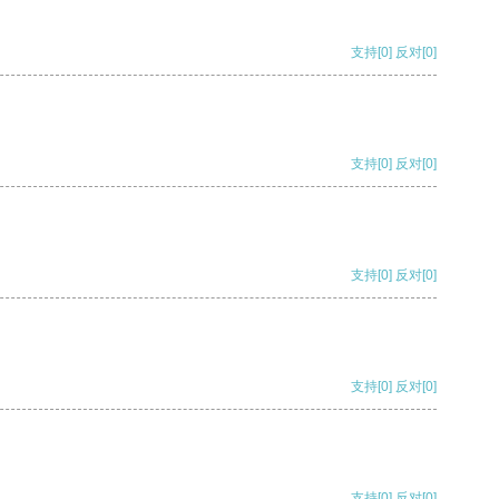
支持
[0]
反对
[0]
支持
[0]
反对
[0]
支持
[0]
反对
[0]
支持
[0]
反对
[0]
支持
[0]
反对
[0]