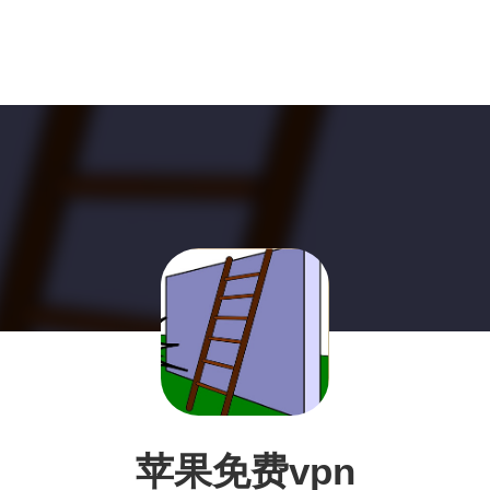
苹果免费vpn