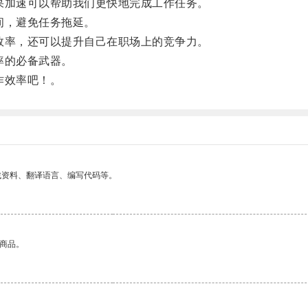
加速可以帮助我们更快地完成工作任务。
间，避免任务拖延。
率，还可以提升自己在职场上的竞争力。
率的必备武器。
作效率吧！。
找资料、翻译语言、编写代码等。
的商品。