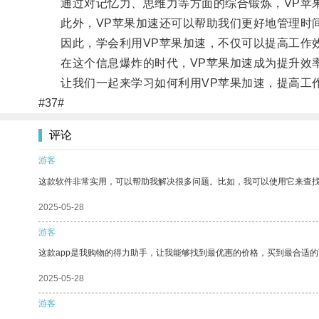
通过对记忆力、思维力等方面的综合锻炼，VP苹果
此外，VP苹果加速还可以帮助我们更好地管理时
因此，学会利用VP苹果加速，不仅可以提高工作效
在这个信息爆炸的时代，VP苹果加速成为提升效
让我们一起来学习如何利用VP苹果加速，提高工
#37#
评论
游客
这款软件非常实用，可以帮助我解决很多问题。比如，我可以使用它来查
2025-05-28
游客
这款app是我购物的得力助手，让我能够找到最优惠的价格，买到最合适
2025-05-28
游客