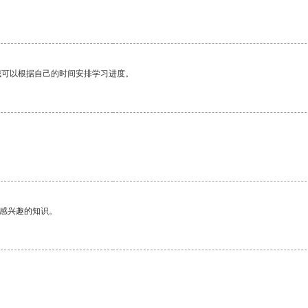
我可以根据自己的时间安排学习进度。
己感兴趣的知识。