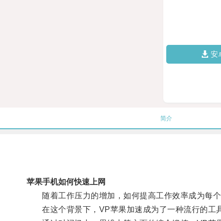
安
简介
苹果手机如何快速上网
随着工作压力的增加，如何提高工作效率成为每个
在这个背景下，VP苹果加速成为了一种流行的工