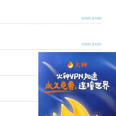
支持
[0]
反对
[0]
支持
[0]
反对
[0]
支持
[0]
反对
[0]
支持
[0]
反对
[0]