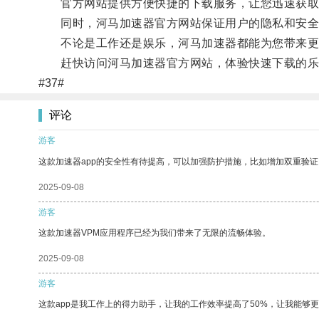
官方网站提供方便快捷的下载服务，让您迅速获取
同时，河马加速器官方网站保证用户的隐私和安全
不论是工作还是娱乐，河马加速器都能为您带来更
赶快访问河马加速器官方网站，体验快速下载的乐
#37#
评论
游客
这款加速器app的安全性有待提高，可以加强防护措施，比如增加双重验证
2025-09-08
游客
这款加速器VPM应用程序已经为我们带来了无限的流畅体验。
2025-09-08
游客
这款app是我工作上的得力助手，让我的工作效率提高了50%，让我能够