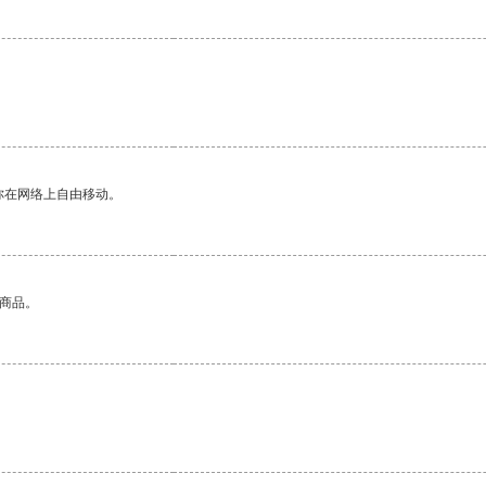
你在网络上自由移动。
的商品。