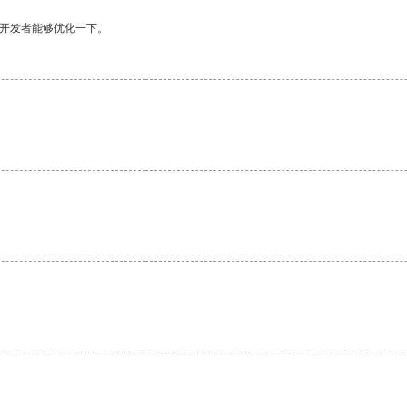
望开发者能够优化一下。
。