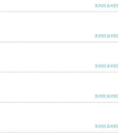
支持
[0]
反对
[0]
支持
[0]
反对
[0]
支持
[0]
反对
[0]
支持
[0]
反对
[0]
支持
[0]
反对
[0]