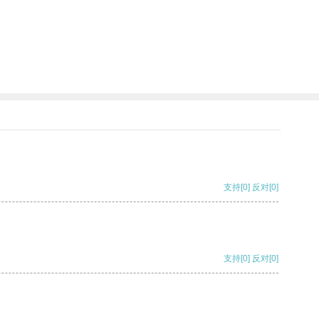
支持
[0]
反对
[0]
支持
[0]
反对
[0]