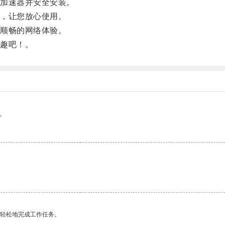
加速器并安全安装。
，让您放心使用。
顺畅的网络体验。
趣吧！。
。
更轻松地完成工作任务。