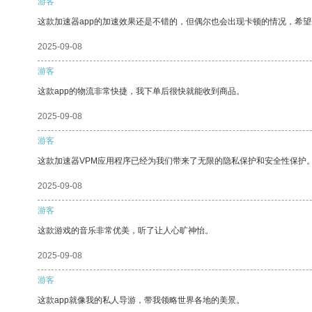
游客
这款加速器app的加速效果还是不错的，但偶尔也会出现卡顿的情况，希
2025-09-08
游客
这款app的物流非常快捷，我下单后很快就能收到商品。
2025-09-08
游客
这款加速器VPM应用程序已经为我们带来了无限的隐私保护和安全性保护
2025-09-08
游客
这款游戏的音乐非常优美，听了让人心旷神怡。
2025-09-08
游客
这款app就像我的私人导游，带我领略世界各地的美景。