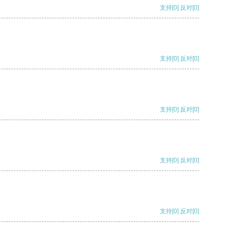
支持
[0]
反对
[0]
支持
[0]
反对
[0]
支持
[0]
反对
[0]
支持
[0]
反对
[0]
支持
[0]
反对
[0]